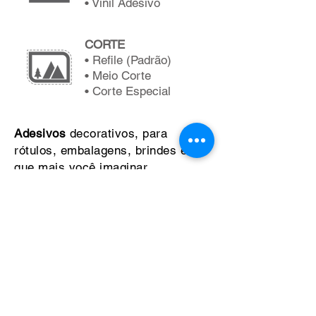
• Vinil Adesivo
CORTE
• Refile (Padrão)
• Meio Corte
• Corte Especial
Adesivos
decorativos, para
rótulos, embalagens, brindes e o
que mais você imaginar.
Av. Marginal Oeste, 901
Balneário Camboriú – SC
grafica@balgraf.com.br
47 3367.0273
47 9 9963.1047
© 2020 por
Redecolando Design
. Todos os