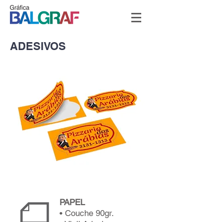
ADESIVOS
PAPEL
• Couche 90gr.